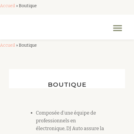
Accueil
»
Boutique
Aller
au
Dép
contenu
la
nav
Accueil
»
Boutique
BOUTIQUE
Composée d’une équipe de
professionnels en
électronique, DJ Auto assure la