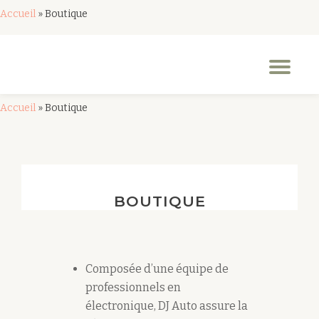
Accueil
»
Boutique
Aller
au
Dép
contenu
la
nav
Accueil
»
Boutique
BOUTIQUE
Composée d’une équipe de
professionnels en
électronique, DJ Auto assure la