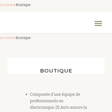
Accueil
»
Boutique
Aller
au
Dép
contenu
la
nav
Accueil
»
Boutique
BOUTIQUE
Composée d’une équipe de
professionnels en
électronique, DJ Auto assure la