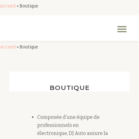
Accueil
»
Boutique
Aller
au
Dép
contenu
la
nav
Accueil
»
Boutique
BOUTIQUE
Composée d’une équipe de
professionnels en
électronique, DJ Auto assure la