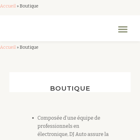
Accueil
»
Boutique
Aller
au
Dép
contenu
la
nav
Accueil
»
Boutique
BOUTIQUE
Composée d’une équipe de
professionnels en
électronique, DJ Auto assure la