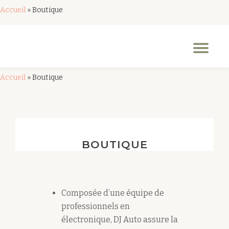
Accueil
»
Boutique
Aller
au
Dép
contenu
la
nav
Accueil
»
Boutique
BOUTIQUE
Composée d’une équipe de
professionnels en
électronique, DJ Auto assure la