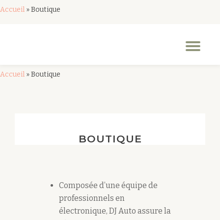
Accueil
»
Boutique
Aller
au
Dép
contenu
la
nav
Accueil
»
Boutique
BOUTIQUE
Composée d’une équipe de
professionnels en
électronique, DJ Auto assure la