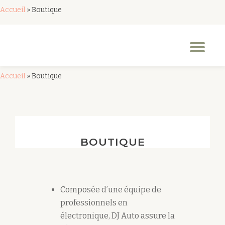
Accueil
»
Boutique
Aller
au
Dép
contenu
la
nav
Accueil
»
Boutique
BOUTIQUE
Composée d’une équipe de
professionnels en
électronique, DJ Auto assure la