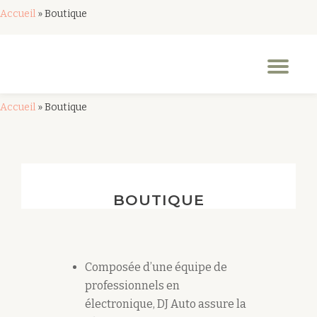
Accueil
»
Boutique
Aller
au
Dép
contenu
la
nav
Accueil
»
Boutique
BOUTIQUE
Composée d’une équipe de
professionnels en
électronique, DJ Auto assure la