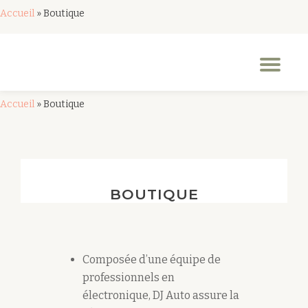
Accueil
»
Boutique
Aller
au
Dép
contenu
la
nav
Accueil
»
Boutique
BOUTIQUE
Composée d’une équipe de
professionnels en
électronique, DJ Auto assure la