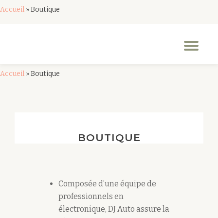
Accueil
»
Boutique
Aller
au
Dép
contenu
la
nav
Accueil
»
Boutique
BOUTIQUE
Composée d’une équipe de
professionnels en
électronique, DJ Auto assure la