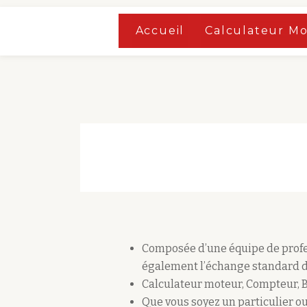
Accueil
»
Boutique
Accueil
Calculateur M
Aller
Accueil
»
Boutique
au
contenu
Composée d’une équipe de profes
également l’échange standard d
Calculateur moteur, Compteur, 
Que vous soyez un particulier ou