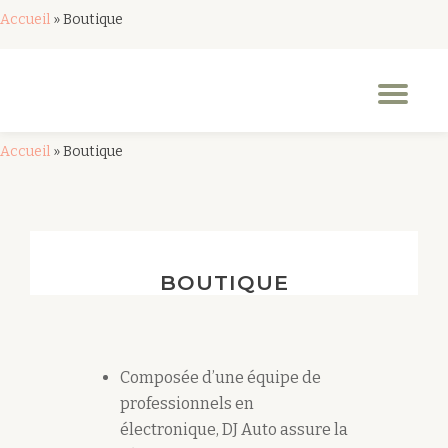
Accueil
»
Boutique
Aller
au
Dép
contenu
la
nav
Accueil
»
Boutique
BOUTIQUE
Composée d’une équipe de
professionnels en
électronique, DJ Auto assure la