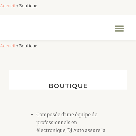
Accueil
»
Boutique
Aller
au
Dép
contenu
la
nav
Accueil
»
Boutique
BOUTIQUE
Composée d’une équipe de
professionnels en
électronique, DJ Auto assure la