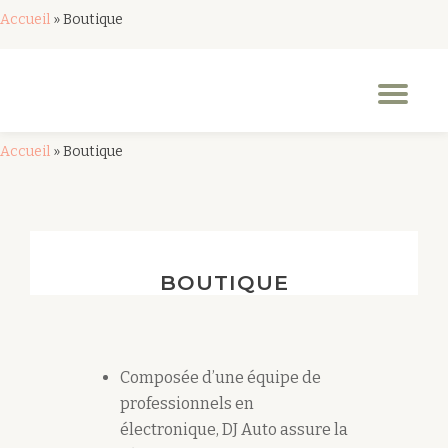
Accueil
»
Boutique
Aller
au
Dép
contenu
la
nav
Accueil
»
Boutique
BOUTIQUE
Composée d’une équipe de
professionnels en
électronique, DJ Auto assure la