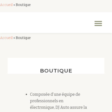
Accueil
»
Boutique
Aller
au
Dép
contenu
la
nav
Accueil
»
Boutique
BOUTIQUE
Composée d’une équipe de
professionnels en
électronique, DJ Auto assure la