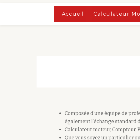
Accueil
»
Boutique
Accueil
Calculateur M
Aller
Accueil
»
Boutique
au
contenu
Composée d’une équipe de profes
également l’échange standard d
Calculateur moteur, Compteur, 
Que vous soyez un particulier ou