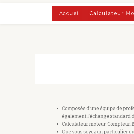
Accueil
»
Boutique
Accueil
Calculateur M
Aller
Accueil
»
Boutique
au
contenu
Composée d’une équipe de profes
également l’échange standard d
Calculateur moteur, Compteur, 
Que vous soyez un particulier ou