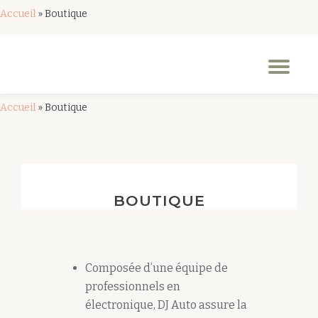
Accueil
»
Boutique
Aller
au
Dép
contenu
la
nav
Accueil
»
Boutique
BOUTIQUE
Composée d’une équipe de
professionnels en
électronique, DJ Auto assure la