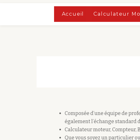
Accueil
»
Boutique
Accueil
Calculateur M
Aller
Accueil
»
Boutique
au
contenu
Composée d’une équipe de profes
également l’échange standard d
Calculateur moteur, Compteur, 
Que vous soyez un particulier ou