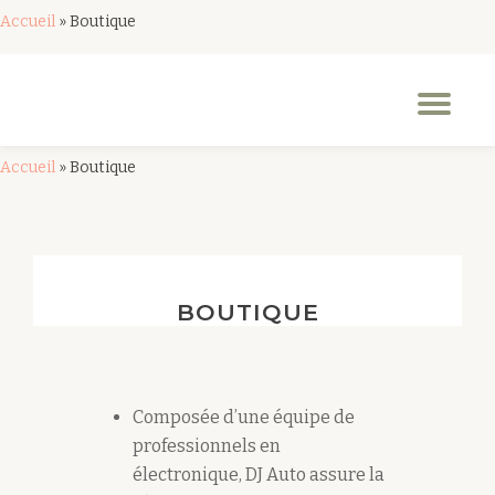
Accueil
»
Boutique
Aller
au
Dép
contenu
la
nav
Accueil
»
Boutique
BOUTIQUE
Composée d’une équipe de
professionnels en
électronique, DJ Auto assure la