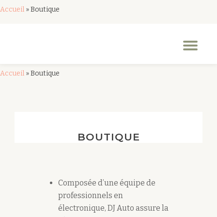
Accueil
»
Boutique
Aller
au
Dép
contenu
la
nav
Accueil
»
Boutique
BOUTIQUE
Composée d’une équipe de
professionnels en
électronique, DJ Auto assure la