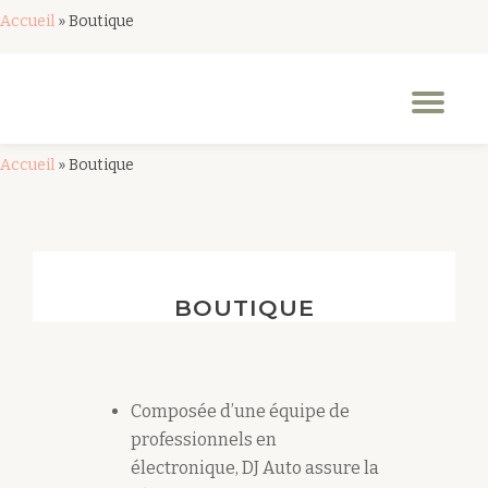
Accueil
»
Boutique
Aller
au
Dép
contenu
la
nav
Accueil
»
Boutique
BOUTIQUE
Composée d’une équipe de
professionnels en
électronique, DJ Auto assure la