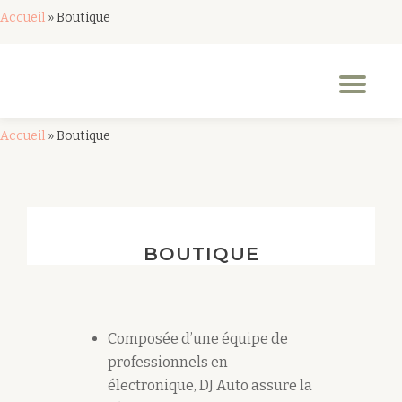
Accueil
»
Boutique
Aller
au
Dép
contenu
la
nav
Accueil
»
Boutique
BOUTIQUE
Composée d’une équipe de
professionnels en
électronique, DJ Auto assure la