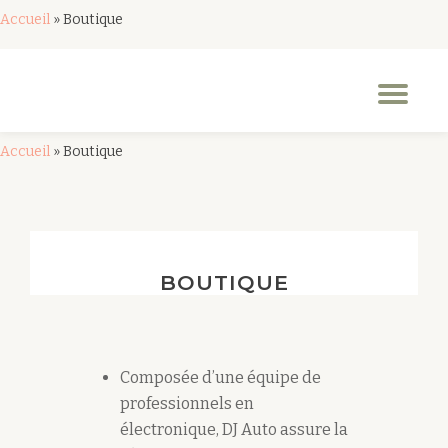
Accueil
»
Boutique
Aller
au
Dép
contenu
la
nav
Accueil
»
Boutique
BOUTIQUE
Composée d’une équipe de
professionnels en
électronique, DJ Auto assure la