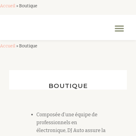
Accueil
»
Boutique
Aller
au
Dép
contenu
la
nav
Accueil
»
Boutique
BOUTIQUE
Composée d’une équipe de
professionnels en
électronique, DJ Auto assure la