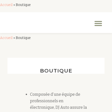
Accueil
»
Boutique
Aller
au
Dép
contenu
la
nav
Accueil
»
Boutique
BOUTIQUE
Composée d’une équipe de
professionnels en
électronique, DJ Auto assure la