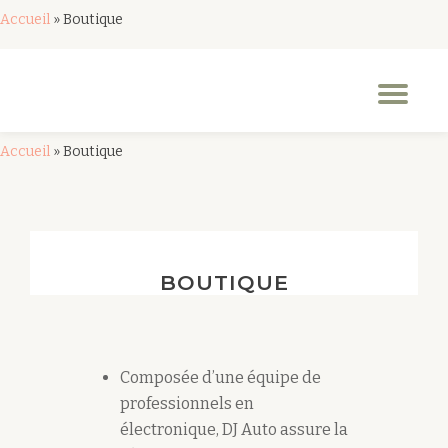
Accueil
»
Boutique
Aller
au
Dép
contenu
la
nav
Accueil
»
Boutique
BOUTIQUE
Composée d’une équipe de
professionnels en
électronique, DJ Auto assure la