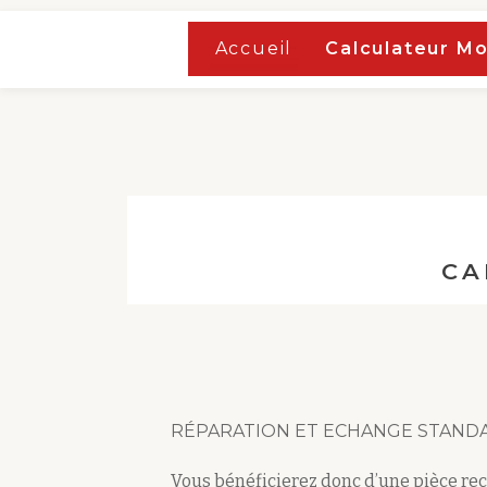
Accueil
»
Calculateur moteur Fiat Lancia
Accueil
Calculateur M
Aller
Accueil
»
Calculateur moteur Fiat Lancia
au
contenu
CA
RÉPARATION ET ECHANGE STANDA
Vous bénéficierez donc d’une pièce re