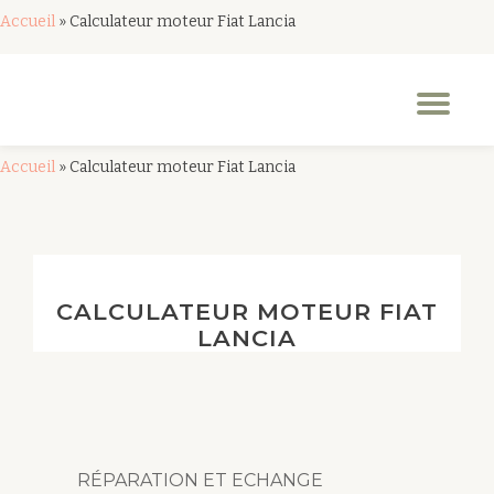
Accueil
»
Calculateur moteur Fiat Lancia
Aller
au
Dép
contenu
la
nav
Accueil
»
Calculateur moteur Fiat Lancia
CALCULATEUR MOTEUR FIAT
LANCIA
RÉPARATION ET ECHANGE