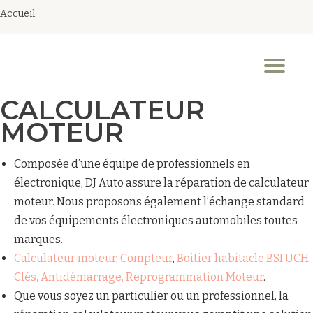
Accueil
Aller
au
Dép
contenu
la
nav
CALCULATEUR
MOTEUR
Composée d’une équipe de professionnels en
électronique, DJ Auto assure la réparation de calculateur
moteur. Nous proposons également l’échange standard
de vos équipements électroniques automobiles toutes
marques.
Calculateur moteur
,
Compteur
,
Boitier habitacle BSI UCH,
Clés, Antidémarrage, Reprogrammation Moteur
.
Que vous soyez un particulier ou un professionnel, la