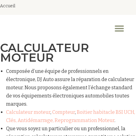
Accueil
Aller
au
Dép
contenu
la
nav
CALCULATEUR
MOTEUR
Composée d’une équipe de professionnels en
électronique, DJ Auto assure la réparation de calculateur
moteur. Nous proposons également l’échange standard
de vos équipements électroniques automobiles toutes
marques.
Calculateur moteur
,
Compteur
,
Boitier habitacle BSI UCH,
Clés, Antidémarrage, Reprogrammation Moteur
.
Que vous soyez un particulier ou un professionnel, la