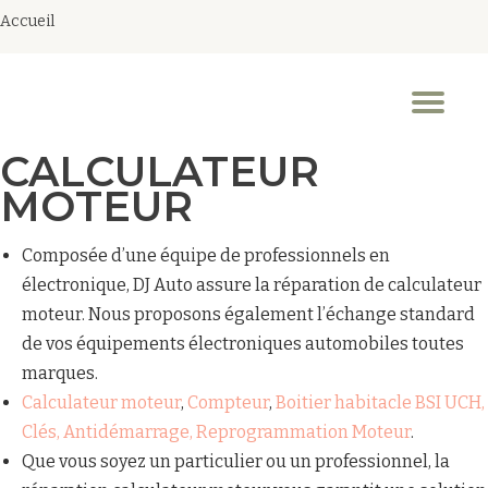
Accueil
Aller
au
Dép
contenu
la
nav
CALCULATEUR
MOTEUR
Composée d’une équipe de professionnels en
électronique, DJ Auto assure la réparation de calculateur
moteur. Nous proposons également l’échange standard
de vos équipements électroniques automobiles toutes
marques.
Calculateur moteur
,
Compteur
,
Boitier habitacle BSI UCH,
Clés, Antidémarrage, Reprogrammation Moteur
.
Que vous soyez un particulier ou un professionnel, la