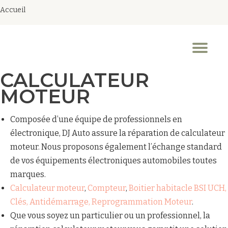
Accueil
Aller
au
Dép
contenu
la
nav
CALCULATEUR
MOTEUR
Composée d’une équipe de professionnels en
électronique, DJ Auto assure la réparation de calculateur
moteur. Nous proposons également l’échange standard
de vos équipements électroniques automobiles toutes
marques.
Calculateur moteur
,
Compteur
,
Boitier habitacle BSI UCH,
Clés, Antidémarrage, Reprogrammation Moteur
.
Que vous soyez un particulier ou un professionnel, la