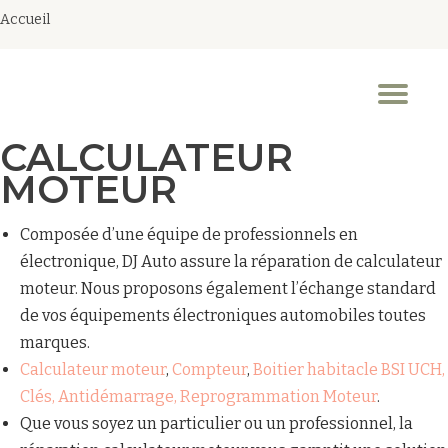
Accueil
Aller
au
Dép
contenu
la
nav
CALCULATEUR
MOTEUR
Composée d’une équipe de professionnels en
électronique, DJ Auto assure la réparation de calculateur
moteur. Nous proposons également l’échange standard
de vos équipements électroniques automobiles toutes
marques.
Calculateur moteur
,
Compteur
,
Boitier habitacle BSI UCH,
Clés, Antidémarrage, Reprogrammation Moteur
.
Que vous soyez un particulier ou un professionnel, la