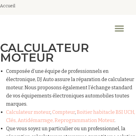
Accueil
Aller
au
Dép
contenu
la
nav
CALCULATEUR
MOTEUR
Composée d’une équipe de professionnels en
électronique, DJ Auto assure la réparation de calculateur
moteur. Nous proposons également l’échange standard
de vos équipements électroniques automobiles toutes
marques.
Calculateur moteur
,
Compteur
,
Boitier habitacle BSI UCH,
Clés, Antidémarrage, Reprogrammation Moteur
.
Que vous soyez un particulier ou un professionnel, la