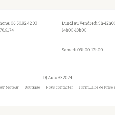
hone: 06.50.82.42.93
Lundi au Vendredi 9h-12h0
78.61.74
14h00-18h00
Samedi 09h00-12h00
DJ Auto © 2024
teur Moteur
Boutique
Nous contacter
Formulaire de Prise 
mention
légale