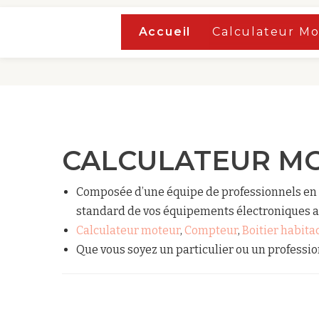
Accueil
Accueil
Calculateur M
Aller
au
contenu
CALCULATEUR M
Composée d’une équipe de professionnels en 
standard de vos équipements électroniques 
Calculateur moteur
,
Compteur
,
Boitier habit
Que vous soyez un particulier ou un professio