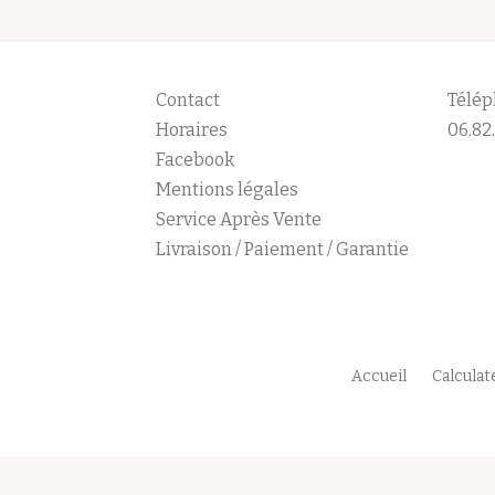
Contact
Télép
Horaires
06.82.
Facebook
Mentions légales
Service Après Vente
Livraison / Paiement / Garantie
Accueil
Calcula
M
e
n