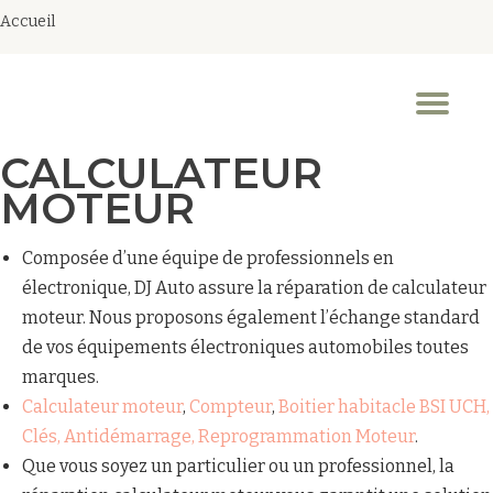
Accueil
Aller
au
Dép
contenu
la
nav
CALCULATEUR
MOTEUR
Composée d’une équipe de professionnels en
électronique, DJ Auto assure la réparation de calculateur
moteur. Nous proposons également l’échange standard
de vos équipements électroniques automobiles toutes
marques.
Calculateur moteur
,
Compteur
,
Boitier habitacle BSI UCH,
Clés, Antidémarrage, Reprogrammation Moteur
.
Que vous soyez un particulier ou un professionnel, la