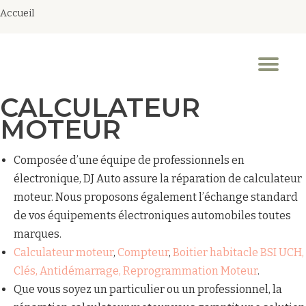
Accueil
Aller
au
Dép
contenu
la
nav
CALCULATEUR
MOTEUR
Composée d’une équipe de professionnels en
électronique, DJ Auto assure la réparation de calculateur
moteur. Nous proposons également l’échange standard
de vos équipements électroniques automobiles toutes
marques.
Calculateur moteur
,
Compteur
,
Boitier habitacle BSI UCH,
Clés, Antidémarrage, Reprogrammation Moteur
.
Que vous soyez un particulier ou un professionnel, la