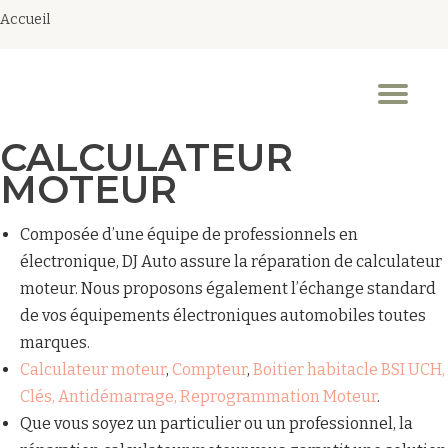
Accueil
Aller
au
Dép
contenu
la
nav
CALCULATEUR
MOTEUR
Composée d’une équipe de professionnels en
électronique, DJ Auto assure la réparation de calculateur
moteur. Nous proposons également l’échange standard
de vos équipements électroniques automobiles toutes
marques.
Calculateur moteur
,
Compteur
,
Boitier habitacle BSI UCH,
Clés, Antidémarrage, Reprogrammation Moteur
.
Que vous soyez un particulier ou un professionnel, la