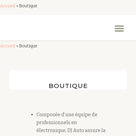
Accueil
»
Boutique
Aller
au
Dép
contenu
la
nav
Accueil
»
Boutique
BOUTIQUE
Composée d’une équipe de
professionnels en
électronique, DJ Auto assure la