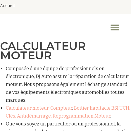
Accueil
Aller
au
Dép
contenu
la
nav
CALCULATEUR
MOTEUR
Composée d’une équipe de professionnels en
électronique, DJ Auto assure la réparation de calculateur
moteur. Nous proposons également l’échange standard
de vos équipements électroniques automobiles toutes
marques.
Calculateur moteur
,
Compteur
,
Boitier habitacle BSI UCH,
Clés, Antidémarrage, Reprogrammation Moteur
.
Que vous soyez un particulier ou un professionnel, la