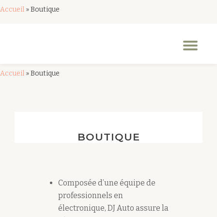
Accueil
»
Boutique
Aller
au
Dép
contenu
la
nav
Accueil
»
Boutique
BOUTIQUE
Composée d’une équipe de
professionnels en
électronique, DJ Auto assure la