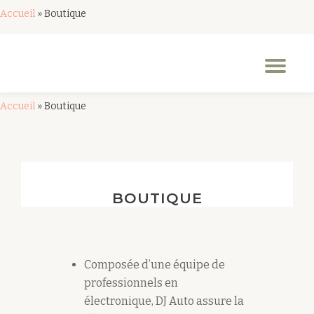
Accueil
»
Boutique
Aller
au
Dép
contenu
la
nav
Accueil
»
Boutique
BOUTIQUE
Composée d’une équipe de
professionnels en
électronique, DJ Auto assure la